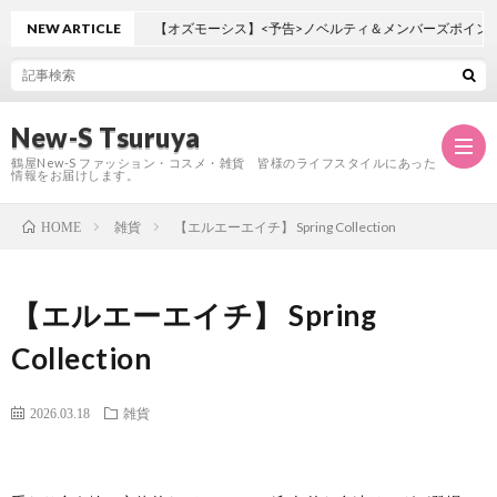
NEW ARTICLE
【オズモーシス】<予告>ノベルティ＆メンバーズポイント
New-S Tsuruya
鶴屋New-S ファッション・コスメ・雑貨 皆様のライフスタイルにあった
情報をお届けします。
雑貨
【エルエーエイチ】 Spring Collection
HOME
TOP
【エルエーエイチ】 Spring
店
Collection
舗
フ
2026.03.18
雑貨
案
ロ
シ