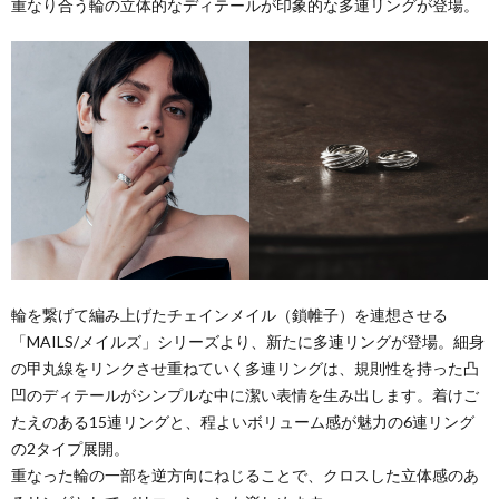
重なり合う輪の立体的なディテールが印象的な多連リングが登場。
内
ア
ョ
マ
ッ
1
ッ
プ
2
プ
案
New-
内
S
コ
輪を繋げて編み上げたチェインメイル（鎖帷子）を連想させる
イ
ス
フ
「MAILS/メイルズ」シリーズより、新たに多連リングが登場。細身
の甲丸線をリンクさせ重ねていく多連リングは、規則性を持った凸
ベ
メ
ァ
雑
凹のディテールがシンプルな中に潔い表情を生み出します。着けご
たえのある15連リングと、程よいボリューム感が魅力の6連リング
ン
ッ
貨
の2タイプ展開。
重なった輪の一部を逆方向にねじることで、クロスした立体感のあ
ト・
シ