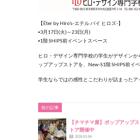
【Éter by Hiro’s-エテル バイ ヒロズ-】
▪3月17日(火)～23日(月)
▪1階 SHIPS前イベントスペース
ヒロ・デザイン専門学校の学生がデザインか
ップアップストアを、New-S1階 SHIPS
学生ならではの感性とこだわりが詰まったア
前の記事
【チマチマ屋】ポップアップス
トア開催中
2026.03.04