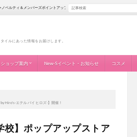
ルティ＆メンバーズポイントアップフェア
フスタイルにあった情報をお届けします。
ショップ案内
New-Sイベント・お知らせ
コスメ
地下1階(ショップ案内)
1階(ショップ案内)
2階(ショップ案内)
Hiro's-エテル バイ ヒロズ-】開催！
学校】ポップアップストア