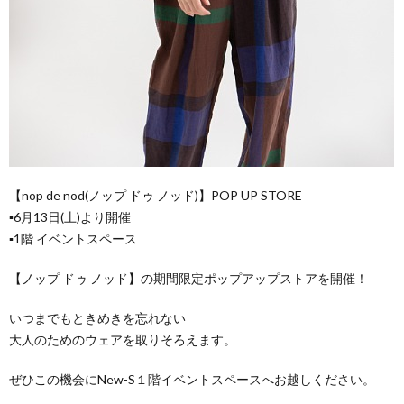
お
ョ
知
ン
ら
せ
【nop de nod(ノップ ドゥ ノッド)】POP UP STORE
▪6月13日(土)より開催
▪1階 イベントスペース
【ノップ ドゥ ノッド】の期間限定ポップアップストアを開催！
いつまでもときめきを忘れない
大人のためのウェアを取りそろえます。
ぜひこの機会にNew-S１階イベントスペースへお越しください。