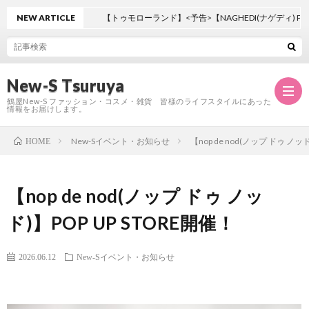
NEW ARTICLE
【トゥモローランド】<予告>【NAGHEDI(ナゲディ) POP UP
New-S Tsuruya
鶴屋New-S ファッション・コスメ・雑貨 皆様のライフスタイルにあった
情報をお届けします。
New-Sイベント・お知らせ
【nop de nod(ノップ ドゥ ノッ
HOME
TOP
【nop de nod(ノップ ドゥ ノッ
店
ド)】POP UP STORE開催！
舗
フ
2026.06.12
New-Sイベント・お知らせ
案
ロ
シ