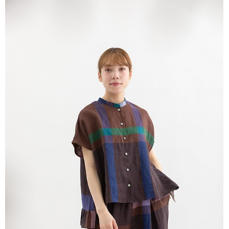
内
ア
ョ
マ
ッ
1
ッ
プ
2
プ
案
New-
内
S
コ
イ
ス
フ
ベ
メ
ァ
雑
ン
ッ
貨
ト・
シ