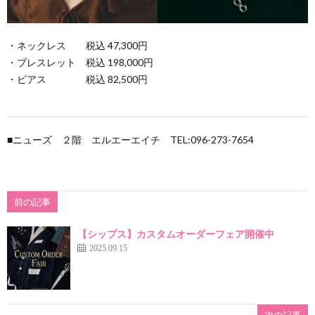
お
ョ
・ネックレス 税込 47,300円
・ブレスレット 税込 198,000円
知
ン
・ピアス 税込 82,500円
ら
■ニューズ ２階 エルエーエイチ TEL:096-273-7654
せ
前の記事
【シップス】カスタムオーダーフェア開催中
2025.09.15