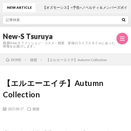
NEW ARTICLE
【オズモーシス】<予告>ノベルティ＆メンバーズポイン
New-S Tsuruya
鶴屋New-S ファッション・コスメ・雑貨 皆様のライフスタイルにあった
情報をお届けします。
雑貨
【エルエーエイチ】Autumn Collection
HOME
TOP
【エルエーエイチ】Autumn
店
Collection
舗
フ
2025.09.17
雑貨
案
ロ
シ