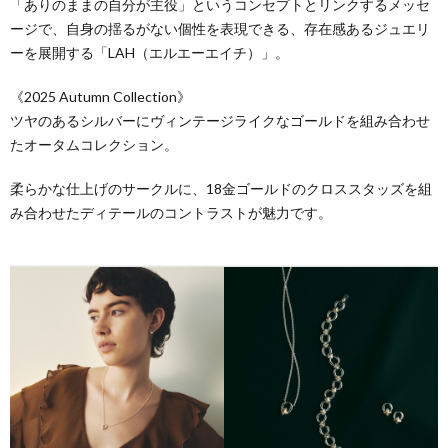
「ありのままの自分が主役」というコンセプトとリンクするメッセ
内
ア
ョ
ージで、自身の揺るがない個性を表現できる、存在感あるジュエリ
ーを展開する「LAH（エルエーエイチ）」。
マ
ッ
1
《2025 Autumn Collection》
ッ
プ
ツヤのあるシルバーにヴィンテージライクなゴールドを組み合わせ
2
たオータムコレクション。
プ
案
New-
柔らかな仕上げのサークルに、18金ゴールドのクロススタッズを組
み合わせたディテールのコントラストが魅力です。
内
S
コ
イ
ス
フ
ベ
メ
ァ
雑
ン
ッ
貨
ト・
シ