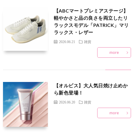
【ABCマートプレミアステージ】
お
ョ
軽やかさと品の良さを両立したリ
ラックスモデル「PATRICK」マリ
知
ン
ラックス・レザー
2026.06.21
雑貨
ら
more
せ
【オルビス】大人気日焼け止めか
ら新色登場！
2026.06.20
雑貨
more