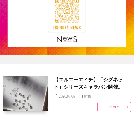
内
ア
ョ
マ
ッ
1
ッ
プ
2
プ
案
New-
内
S
コ
【エルエーエイチ】「シグネッ
イ
ス
フ
ト」シリーズキャラバン開催。
2026.07.06
雑貨
ベ
メ
ァ
雑
more
ン
ッ
貨
ト・
シ